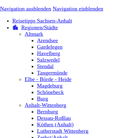
Navigation ausblenden
Navigation einblenden
Reisetipps Sachsen-Anhalt
Regionen/Städte
Altmark
Arendsee
Gardelegen
Havelberg
Salzwedel
Stendal
Tangermünde
Elbe - Börde - Heide
Magdeburg
Schönebeck
Burg
Anhalt-Wittenberg
Bernburg
Dessau-Roßlau
Köthen (Anhalt)
Lutherstadt Wittenberg
Zerbst/Anhalt